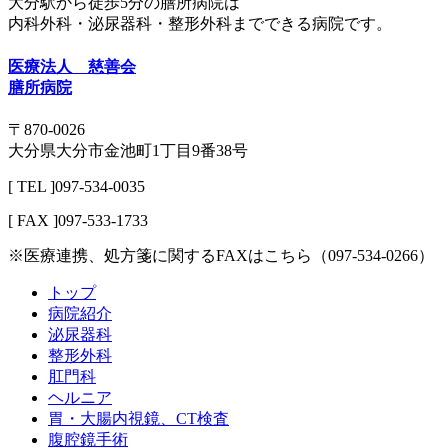
大分駅から徒歩5分の膳所病院は
内科外科・泌尿器科・整形外科までできる病院です。
医療法人 慈善会
膳所病院
〒870-0026
大分県大分市金池町1丁目9番38号
[ TEL ]097-534-0035
[ FAX ]097-533-1733
※医療連携、処方箋に関するFAXはこちら（097-534-0266）
トップ
病院紹介
泌尿器科
整形外科
肛門科
ヘルニア
胃・大腸内視鏡、CT検査
腹腔鏡手術