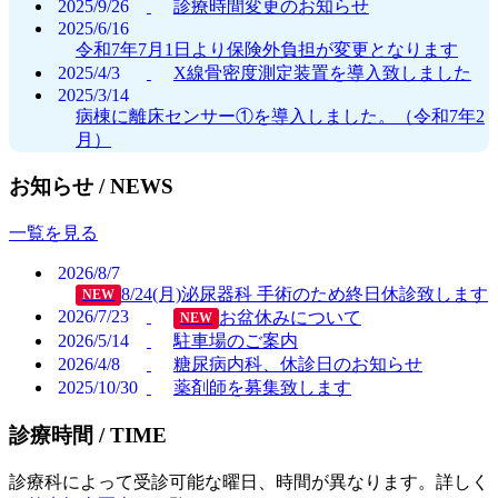
2025/9/26
診療時間変更のお知らせ
2025/6/16
令和7年7月1日より保険外負担が変更となります
2025/4/3
X線骨密度測定装置を導入致しました
2025/3/14
病棟に離床センサー①を導入しました。（令和7年2
月）
お知らせ /
NEWS
一覧を見る
2026/8/7
8/24(月)泌尿器科 手術のため終日休診致します
NEW
2026/7/23
お盆休みについて
NEW
2026/5/14
駐車場のご案内
2026/4/8
糖尿病内科、休診日のお知らせ
2025/10/30
薬剤師を募集致します
診療時間 /
TIME
診療科によって受診可能な曜日、時間が異なります。詳しく