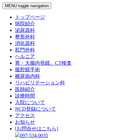
MENU
toggle navigation
トップページ
病院紹介
泌尿器科
整形外科
消化器科
肛門外科
ヘルニア
胃・大腸内視鏡、CT検査
腹腔鏡手術
糖尿病内科
リハビリテーション科
医師紹介
診療時間
入院について
NCD登録について
アクセス
お知らせ
[お問合せはこちら]
097-534-0035