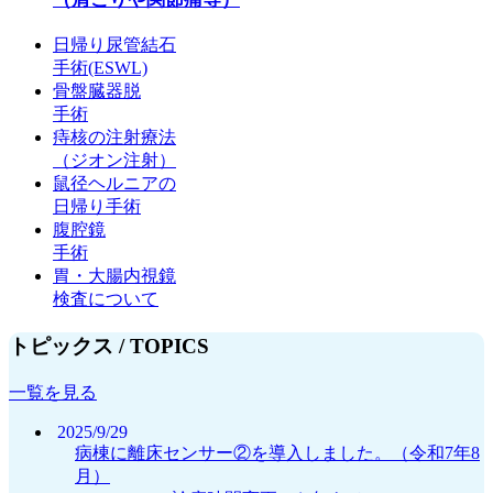
日帰り尿管結石
手術(ESWL)
骨盤臓器脱
手術
痔核の注射療法
（ジオン注射）
鼠径ヘルニアの
日帰り手術
腹腔鏡
手術
胃・大腸内視鏡
検査について
トピックス /
TOPICS
一覧を見る
2025/9/29
病棟に離床センサー②を導入しました。（令和7年8
月）