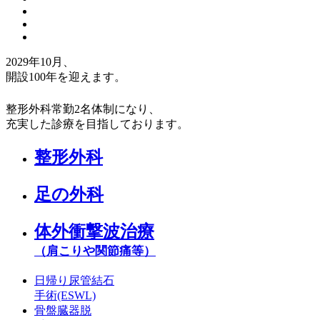
2029年10月、
開設100年
を迎えます。
整形外科常勤2名体制になり、
充実した診療を目指しております。
整形外科
足の外科
体外衝撃波治療
（肩こりや関節痛等）
日帰り尿管結石
手術(ESWL)
骨盤臓器脱