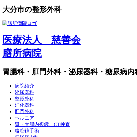
⼤分市の整形外科
医療法人 慈善会
膳所病院
胃腸科・肛門外科・泌尿器科・糖尿病内
病院紹介
泌尿器科
整形外科
消化器科
肛門外科
ヘルニア
胃・大腸内視鏡、CT検査
腹腔鏡手術