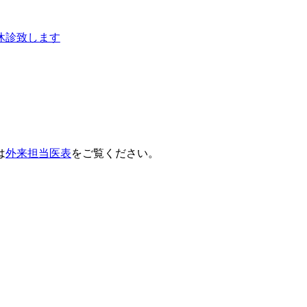
日休診致します
は
外来担当医表
をご覧ください。