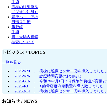
手術
痔核の注射療法
（ジオン注射）
鼠径ヘルニアの
日帰り手術
腹腔鏡
手術
胃・大腸内視鏡
検査について
トピックス /
TOPICS
一覧を見る
2025/9/29
病棟に離床センサー②を導入しました。
2025/9/26
診療時間変更のお知らせ
2025/6/16
令和7年7月1日より保険外負担が変更
2025/4/3
X線骨密度測定装置を導入致しました
2025/3/14
病棟に離床センサー①を導入しました。
お知らせ /
NEWS