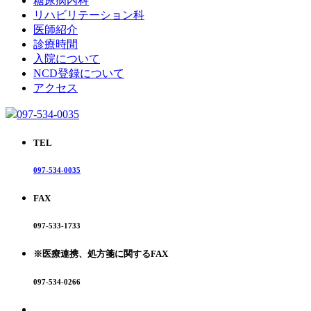
糖尿病内科
リハビリテーション科
医師紹介
診療時間
入院について
NCD登録について
アクセス
097-534-0035
TEL
097-534-0035
FAX
097-533-1733
※医療連携、処方箋に関するFAX
097-534-0266