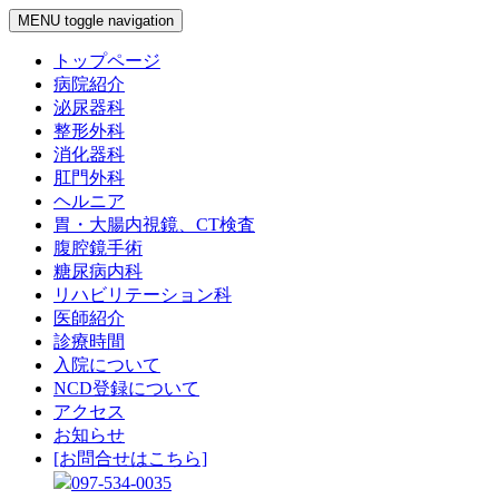
MENU
toggle navigation
トップページ
病院紹介
泌尿器科
整形外科
消化器科
肛門外科
ヘルニア
胃・大腸内視鏡、CT検査
腹腔鏡手術
糖尿病内科
リハビリテーション科
医師紹介
診療時間
入院について
NCD登録について
アクセス
お知らせ
[お問合せはこちら]
097-534-0035