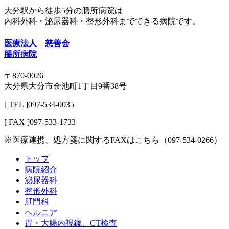
大分駅から徒歩5分の膳所病院は
内科外科・泌尿器科・整形外科までできる病院です。
医療法人 慈善会
膳所病院
〒870-0026
大分県大分市金池町1丁目9番38号
[ TEL ]097-534-0035
[ FAX ]097-533-1733
※医療連携、処方箋に関するFAXはこちら（097-534-0266）
トップ
病院紹介
泌尿器科
整形外科
肛門科
ヘルニア
胃・大腸内視鏡、CT検査