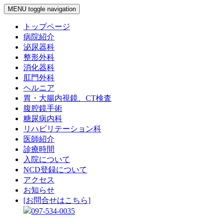
MENU
toggle navigation
トップページ
病院紹介
泌尿器科
整形外科
消化器科
肛門外科
ヘルニア
胃・大腸内視鏡、CT検査
腹腔鏡手術
糖尿病内科
リハビリテーション科
医師紹介
診療時間
入院について
NCD登録について
アクセス
お知らせ
[お問合せはこちら]
097-534-0035