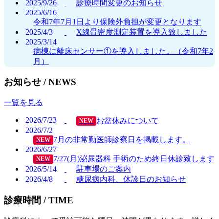
2025/9/26
診療時間変更のお知らせ
2025/6/16
令和7年7月1日より保険外負担が変更となります
2025/4/3
X線骨密度測定装置を導入致しました
2025/3/14
病棟に離床センサー①を導入しました。（令和7年2
月）
お知らせ /
NEWS
一覧を見る
2026/7/23
お盆休みについて
NEW
2026/7/2
7月の非常勤医師診察日を掲載します。
NEW
2026/6/27
7/27(月)泌尿器科 手術のため終日休診致します
NEW
2026/5/14
駐車場のご案内
2026/4/8
糖尿病内科、休診日のお知らせ
診療時間 /
TIME