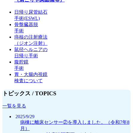
日帰り尿管結石
手術(ESWL)
骨盤臓器脱
手術
痔核の注射療法
（ジオン注射）
鼠径ヘルニアの
日帰り手術
腹腔鏡
手術
胃・大腸内視鏡
検査について
トピックス /
TOPICS
一覧を見る
2025/9/29
病棟に離床センサー②を導入しました。（令和7年8
月）