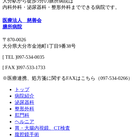
大分駅から徒歩5分の膳所病院は
内科外科・泌尿器科・整形外科までできる病院です。
医療法人 慈善会
膳所病院
〒870-0026
大分県大分市金池町1丁目9番38号
[ TEL ]097-534-0035
[ FAX ]097-533-1733
※医療連携、処方箋に関するFAXはこちら（097-534-0266）
トップ
病院紹介
泌尿器科
整形外科
肛門科
ヘルニア
胃・大腸内視鏡、CT検査
腹腔鏡手術