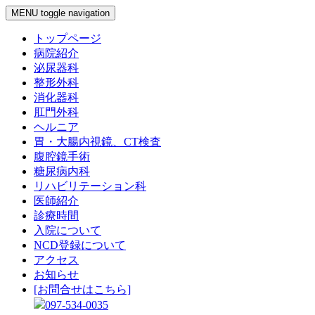
MENU
toggle navigation
トップページ
病院紹介
泌尿器科
整形外科
消化器科
肛門外科
ヘルニア
胃・大腸内視鏡、CT検査
腹腔鏡手術
糖尿病内科
リハビリテーション科
医師紹介
診療時間
入院について
NCD登録について
アクセス
お知らせ
[お問合せはこちら]
097-534-0035