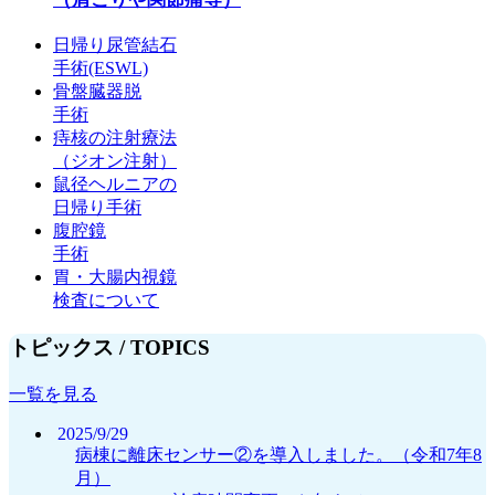
日帰り尿管結石
手術(ESWL)
骨盤臓器脱
手術
痔核の注射療法
（ジオン注射）
鼠径ヘルニアの
日帰り手術
腹腔鏡
手術
胃・大腸内視鏡
検査について
トピックス /
TOPICS
一覧を見る
2025/9/29
病棟に離床センサー②を導入しました。（令和7年8
月）