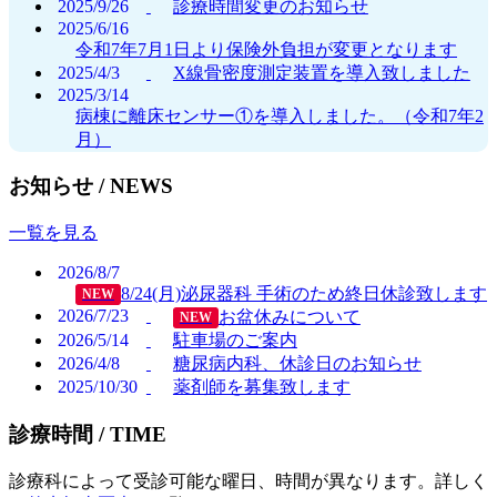
2025/9/26
診療時間変更のお知らせ
2025/6/16
令和7年7月1日より保険外負担が変更となります
2025/4/3
X線骨密度測定装置を導入致しました
2025/3/14
病棟に離床センサー①を導入しました。（令和7年2
月）
お知らせ /
NEWS
一覧を見る
2026/8/7
8/24(月)泌尿器科 手術のため終日休診致します
NEW
2026/7/23
お盆休みについて
NEW
2026/5/14
駐車場のご案内
2026/4/8
糖尿病内科、休診日のお知らせ
2025/10/30
薬剤師を募集致します
診療時間 /
TIME
診療科によって受診可能な曜日、時間が異なります。詳しく