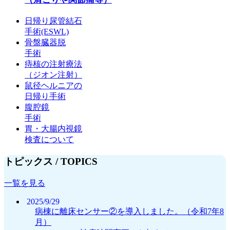
日帰り尿管結石
手術(ESWL)
骨盤臓器脱
手術
痔核の注射療法
（ジオン注射）
鼠径ヘルニアの
日帰り手術
腹腔鏡
手術
胃・大腸内視鏡
検査について
トピックス /
TOPICS
一覧を見る
2025/9/29
病棟に離床センサー②を導入しました。（令和7年8
月）