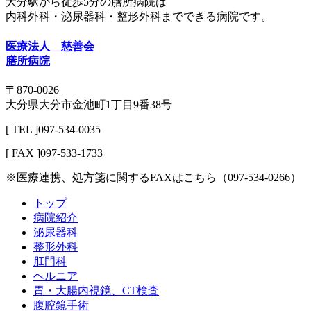
大分駅から徒歩5分の膳所病院は
内科外科・泌尿器科・整形外科までできる病院です。
医療法人 慈善会
膳所病院
〒870-0026
大分県大分市金池町1丁目9番38号
[ TEL ]097-534-0035
[ FAX ]097-533-1733
※医療連携、処方箋に関するFAXはこちら（097-534-0266）
トップ
病院紹介
泌尿器科
整形外科
肛門科
ヘルニア
胃・大腸内視鏡、CT検査
腹腔鏡手術