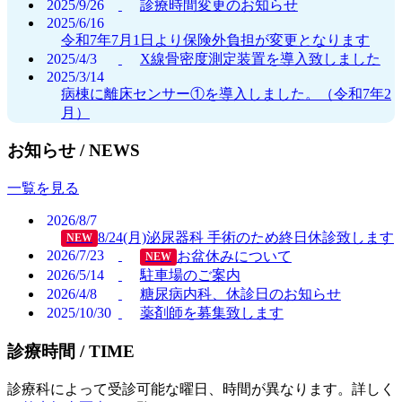
2025/9/26
診療時間変更のお知らせ
2025/6/16
令和7年7月1日より保険外負担が変更となります
2025/4/3
X線骨密度測定装置を導入致しました
2025/3/14
病棟に離床センサー①を導入しました。（令和7年2
月）
お知らせ /
NEWS
一覧を見る
2026/8/7
8/24(月)泌尿器科 手術のため終日休診致します
NEW
2026/7/23
お盆休みについて
NEW
2026/5/14
駐車場のご案内
2026/4/8
糖尿病内科、休診日のお知らせ
2025/10/30
薬剤師を募集致します
診療時間 /
TIME
診療科によって受診可能な曜日、時間が異なります。詳しく