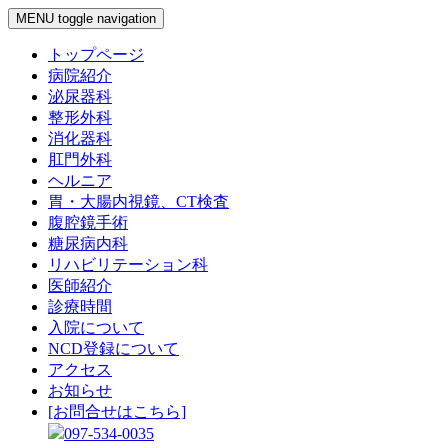
MENU
toggle navigation
トップページ
病院紹介
泌尿器科
整形外科
消化器科
肛門外科
ヘルニア
胃・大腸内視鏡、CT検査
腹腔鏡手術
糖尿病内科
リハビリテーション科
医師紹介
診療時間
入院について
NCD登録について
アクセス
お知らせ
[お問合せはこちら]
097-534-0035