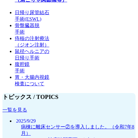
日帰り尿管結石
手術(ESWL)
骨盤臓器脱
手術
痔核の注射療法
（ジオン注射）
鼠径ヘルニアの
日帰り手術
腹腔鏡
手術
胃・大腸内視鏡
検査について
トピックス /
TOPICS
一覧を見る
2025/9/29
病棟に離床センサー②を導入しました。（令和7年8
月）