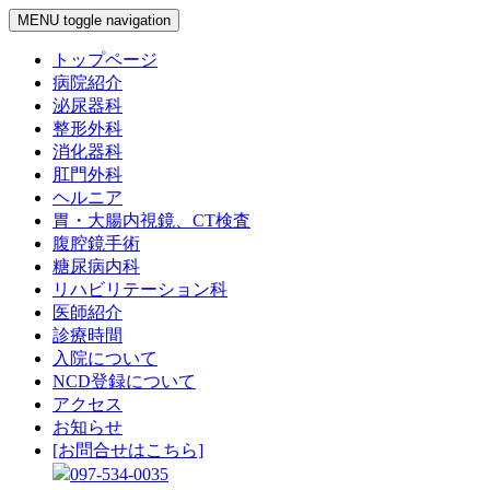
MENU
toggle navigation
トップページ
病院紹介
泌尿器科
整形外科
消化器科
肛門外科
ヘルニア
胃・大腸内視鏡、CT検査
腹腔鏡手術
糖尿病内科
リハビリテーション科
医師紹介
診療時間
入院について
NCD登録について
アクセス
お知らせ
[お問合せはこちら]
097-534-0035