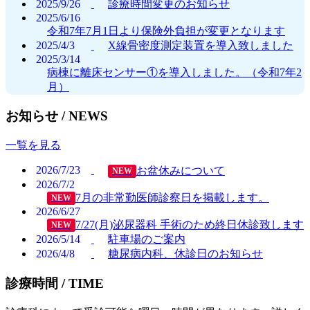
2025/9/26
診療時間変更のお知らせ
2025/6/16
令和7年7月1日より保険外負担が変更となります
2025/4/3
X線骨密度測定装置を導入致しました
2025/3/14
病棟に離床センサー①を導入しました。（令和7年2
月）
お知らせ /
NEWS
一覧を見る
2026/7/23
お盆休みについて
NEW
2026/7/2
7月の非常勤医師診察日を掲載します。
NEW
2026/6/27
7/27(月)泌尿器科 手術のため終日休診致します
NEW
2026/5/14
駐車場のご案内
2026/4/8
糖尿病内科、休診日のお知らせ
診療時間 /
TIME