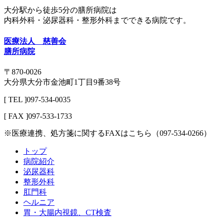
大分駅から徒歩5分の膳所病院は
内科外科・泌尿器科・整形外科までできる病院です。
医療法人 慈善会
膳所病院
〒870-0026
大分県大分市金池町1丁目9番38号
[ TEL ]097-534-0035
[ FAX ]097-533-1733
※医療連携、処方箋に関するFAXはこちら（097-534-0266）
トップ
病院紹介
泌尿器科
整形外科
肛門科
ヘルニア
胃・大腸内視鏡、CT検査