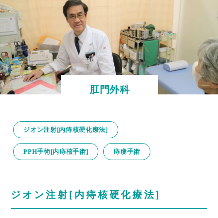
肛門外科
ジオン注射[内痔核硬化療法]
PPH手術[内痔核手術]
痔瘻手術
ジオン注射[内痔核硬化療法]