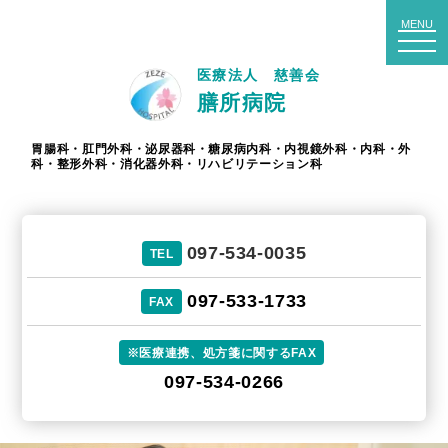
to
MENU
na
医療法人 慈善会
膳所病院
胃腸科・肛門外科・泌尿器科・糖尿病内科・内視鏡外科・内科・外
科・整形外科・消化器外科・リハビリテーション科
097-534-0035
TEL
097-533-1733
FAX
※医療連携、処方箋に関するFAX
097-534-0266