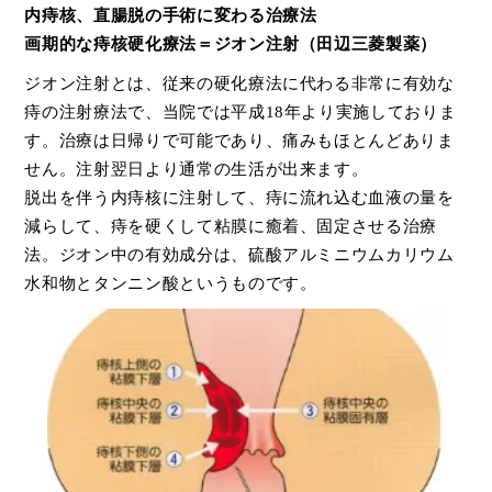
内痔核、直腸脱の手術に変わる治療法
画期的な痔核硬化療法＝ジオン注射（田辺三菱製薬）
ジオン注射とは、従来の硬化療法に代わる非常に有効な
痔の注射療法で、当院では平成18年より実施しておりま
す。治療は日帰りで可能であり、痛みもほとんどありま
せん。注射翌日より通常の生活が出来ます。
脱出を伴う内痔核に注射して、痔に流れ込む血液の量を
減らして、痔を硬くして粘膜に癒着、固定させる治療
法。ジオン中の有効成分は、硫酸アルミニウムカリウム
水和物とタンニン酸というものです。