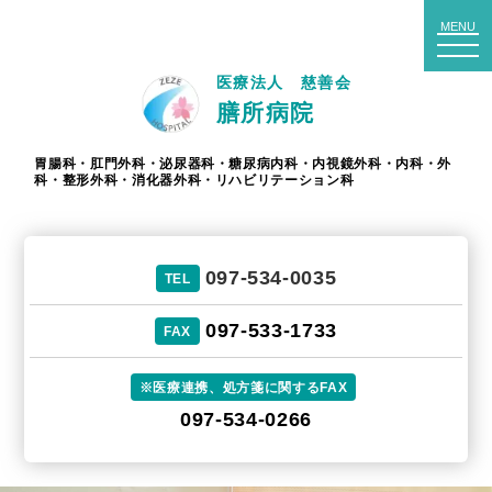
to
MENU
na
医療法人 慈善会
膳所病院
胃腸科・肛門外科・泌尿器科・糖尿病内科・内視鏡外科・内科・外
科・整形外科・消化器外科・リハビリテーション科
097-534-0035
TEL
097-533-1733
FAX
※医療連携、処方箋に関するFAX
097-534-0266