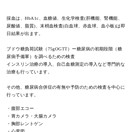
採血は、HbA1c、血糖値、生化学検査(肝機能、腎機能、
尿酸値、脂質)、末梢血検査(白血球、赤血球、血小板)は即
日結果が出ます。
ブドウ糖負荷試験（75gOGTT）ー糖尿病の初期段階（糖
尿病予備軍）を調べるための検査
インスリン治療の導入、自己血糖測定の導入など専門的な
治療も行っています。
その他、糖尿病合併症の有無や予防のための検査を中心に
行っています。
・腹部エコー
・胃カメラ・大腸カメラ
・胸部レントゲン
・心電図